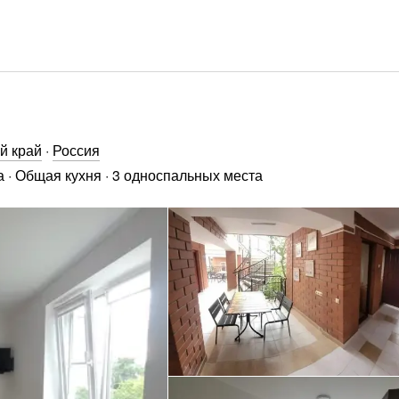
й край
·
Россия
а
·
Общая кухня
·
3 односпальных места