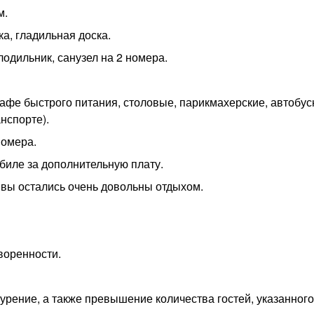
м.
а, гладильная доска.
лодильник, санузел на 2 номера.
афе быстрого питания, столовые, парикмахерские, автобус
анспорте).
номера.
иле за дополнительную плату.
 вы остались очень довольны отдыхом.
воренности.
рение, а также превышение количества гостей, указанного