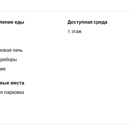
ление еды
Доступная среда
1 этаж
овая печь
приборы
ник
ные места
я парковка