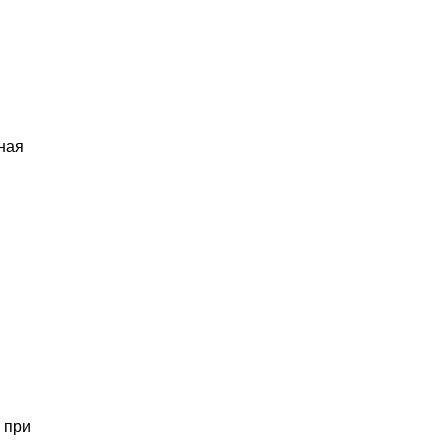
ная
 при