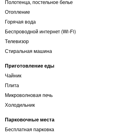
Развитая инфраструктура : стоматология,
Полотенца, постельное белье
парикмахерская, супермаркет, аптека, ресторан, суши-
Отопление
кафе, фитнес центры, цветы.
Горячая вода
В квартире есть абсолютно все для проживания.,,
Беспроводной интернет (Wi‑Fi)
микроволновка, телевизор, постельное белье,
полотенца, вся посуды для приготовления пищи,
Телевизор
холодильник, средства гигиены.
Стиральная машина
Курение в квартире строго запрещено! Курить только
на общем балконе.
Приготовление еды
Квартира не предназначена для шумных вечеринок.
Чайник
Плита
Микроволновая печь
Холодильник
Парковочные места
Бесплатная парковка