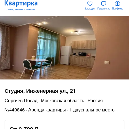
Закладки
Переписка
Профиль
Студия, Инженерная ул., 21
Сергиев Посад
·
Московская область
·
Россия
№
440846
·
Аренда квартиры
·
1 двуспальное место
От
3 700 ₽