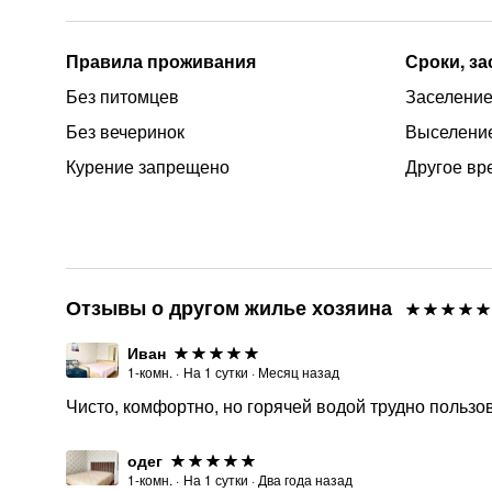
Правила проживания
Сроки, з
Без питомцев
Заселение
Без вечеринок
Выселение
Курение запрещено
Другое вр
Отзывы о другом жилье хозяина
Иван
1-комн.
·
На
1
сутки
·
Месяц назад
Чисто, комфортно, но горячей водой трудно пользо
одег
1-комн.
·
На
1
сутки
·
Два года назад