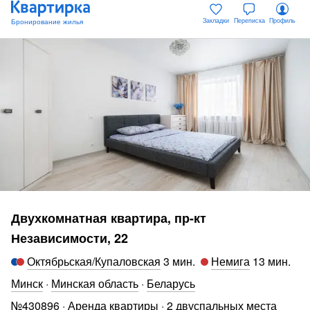
Закладки
Переписка
Профиль
Двухкомнатная квартира, пр-кт
Независимости, 22
Октябрьская/Купаловская
3 мин
.
Немига
13 мин
.
Минск
·
Минская область
·
Беларусь
№
430896
·
Аренда квартиры
·
2 двуспальных места