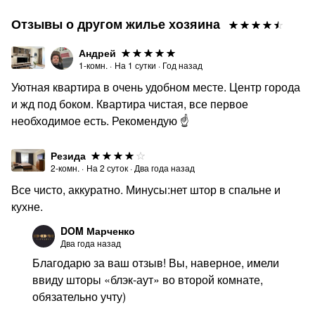
Отзывы о другом жилье хозяина
Андрей
1-комн.
·
На
1
сутки
·
Год назад
Уютная квартира в очень удобном месте. Центр города
и жд под боком. Квартира чистая, все первое
необходимое есть. Рекомендую ☝️
Резида
2-комн.
·
На
2
суток
·
Два года назад
Все чисто, аккуратно. Минусы:нет штор в спальне и
кухне.
DOM Марченко
Два года назад
Благодарю за ваш отзыв! Вы, наверное, имели
ввиду шторы «блэк-аут» во второй комнате,
обязательно учту)