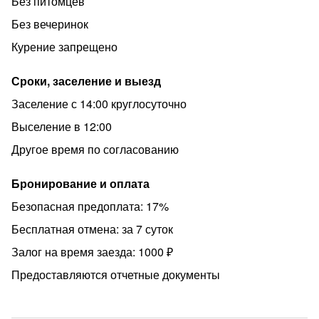
Без питомцев
- Нельзя оставлять за собой беспорядок/грязную
Без вечеринок
посуду/мусор
Курение запрещено
- Нельзя проводить вечеринки/мероприятия/ шумные
посиделки
Сроки, заселение и выезд
- «Тихие часы» (когда нельзя шуметь): с 22:00 до 08:00
Заселение с 14:00 круглосуточно
- Не сдается лицам моложе 25 лет.
Выселение в 12:00
Мы оставляем за собой право не возвращать залог в
Другое время по согласованию
случае нарушения правил проживания, повреждения
или порчи имущества.
Бронирование и оплата
С заботой о ВАС ♥, D.O.M Марченко
Безопасная предоплата: 17%
Бесплатная отмена: за 7 суток
Залог на время заезда: 1000 ₽
Предоставляются отчетные документы