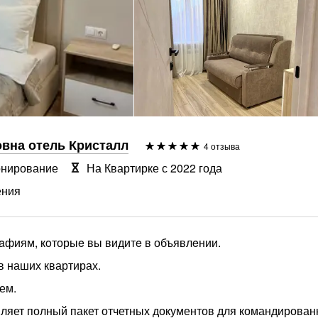
вна отель Кристалл
4 отзыва
онирование
На Квартирке с 2022 года
ения
рaфиям, кoторыe вы видитe в объявлeнии.
в наших квартирах.
ем.
ляет полный пакет отчетных документов для командирован