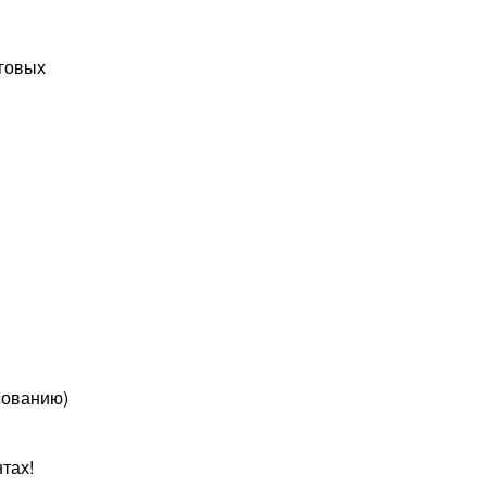
рговых
сованию)
тах!