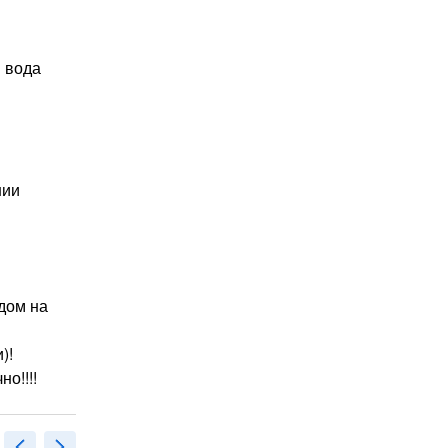
я вода
нии
дом на
)!
о!!!!