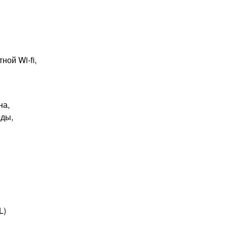
ой Wi-fi,
на,
оды,
L)