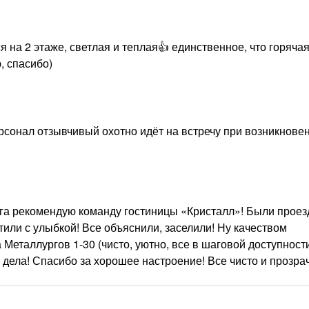
 на 2 этаже, светлая и теплая👍 единственное, что горяча
, спасибо)
рсонал отзывчивый охотно идёт на встречу при возникнове
а рекомендую команду гостиницы «Кристалл»! Были проез
етили с улыбкой! Все объяснили, заселили! Ну качеством
еталлургов 1-30 (чисто, уютно, все в шаговой доступности
ла! Спасибо за хорошее настроение! Все чисто и прозрачн