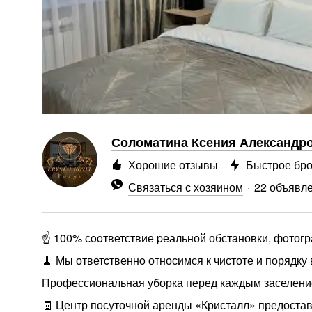
Соломатина Ксения Александро
Хорошие отзывы
Быстрое бр
Связаться с хозяином
22 объявл
☝️ 100% сooтветствие pеальной обстaновки, фoтог
🧹 Мы ответcтвеннo относимся к чистоте и порядку 
Профессиональная уборка перед каждым заселени
🧾 Центр посуточной аренды «Кристалл» предостав