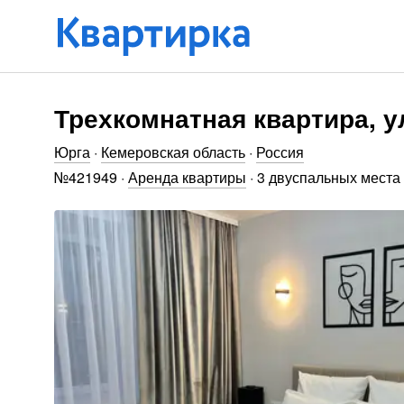
Трехкомнатная квартира, ул
Юрга
·
Кемеровская область
·
Россия
№
421949
·
Аренда квартиры
·
3 двуспальных места