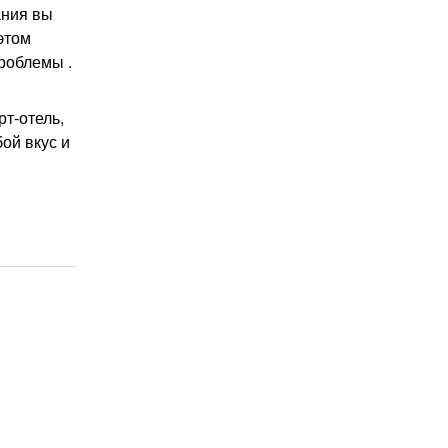
ания вы
этом
роблемы .
т-отель,
ой вкус и