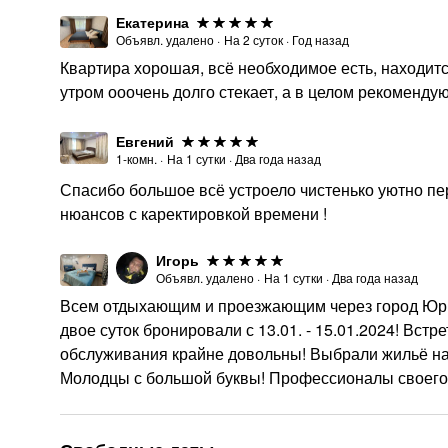
Екатерина
Объявл. удалено
·
На
2
суток
·
Год назад
Квартира хорошая, всё необходимое есть, находится
утром ооочень долго стекает, а в целом рекомендую
Евгений
1-комн.
·
На
1
сутки
·
Два года назад
Спасибо большое всё устроело чистенько уютно пе
нюансов с каректировкой времени !
Игорь
Объявл. удалено
·
На
1
сутки
·
Два года назад
Всем отдыхающим и проезжающим через город Юрг
двое суток бронировали с 13.01. - 15.01.2024! Встр
обслуживания крайне довольны! Выбрали жильё на М
Молодцы с большой буквы! Профессионалы своего де