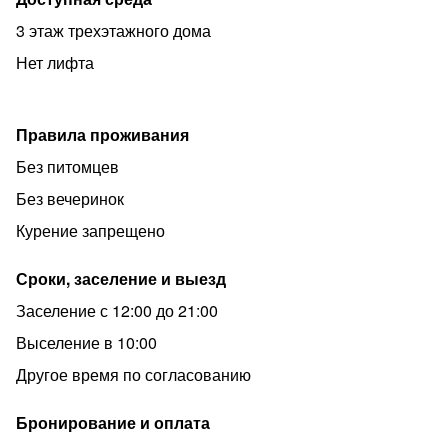
телевизор, холодильник, кондиционер, душ, туалет в
3 этаж трехэтажного дома
номере.
Нет лифта
В вашем распоряжении кухня, стиральная машинка,
гладильная доска. Работает WiFi
Есть парковка для автомобиля. Мангальная зона.
Правила проживания
Рядом находятся продуктовые магазины, кафе
Без питомцев
быстрого питания,столовые, парикмахерские,
Без вечеринок
автобусная остановка.
Курение запрещено
На территории работает бесплатный Wi-Fi. Уточняйте
информацию сразу при заезде. Если вы путешествуете
Сроки, заселение и выезд
на машине, припарковаться можно будет на парковке
Заселение с 12:00 до 21:00
рядом. Для простоты передвижения возможна
организация трансфера.
Выселение в 10:00
Другое время по согласованию
Бронирование и оплата