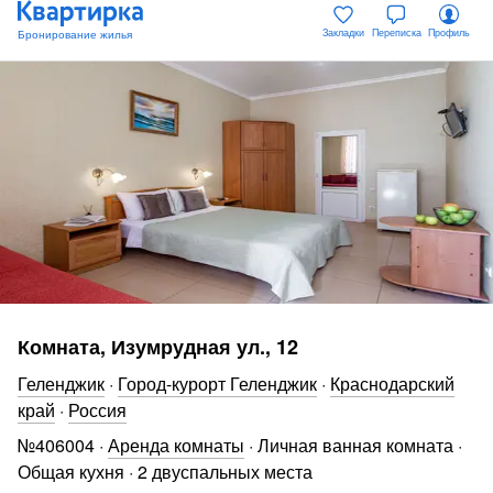
Закладки
Переписка
Профиль
Комната, Изумрудная ул., 12
Геленджик
·
Город-курорт Геленджик
·
Краснодарский
край
·
Россия
№
406004
·
Аренда комнаты
·
Личная ванная комната
·
Общая кухня
·
2 двуспальных места