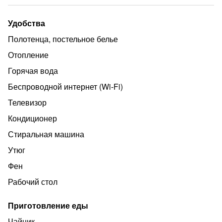
приготовления еды.
Удобства
Место положения обеспечивает шаговую доступность
ко всей центральной инфраструктуре, от пляжа 4
Полотенца, постельное белье
минуты пешего хода по прямой
Отопление
Горячая вода
Беспроводной интернет (Wi‑Fi)
Телевизор
Кондиционер
Стиральная машина
Утюг
Фен
Рабочий стол
Приготовление еды
Чайник