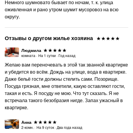
Немного шумновато бывает по ночам, т. к. улица
оживленная и рано утром шумит мусоровоз на всю
округу.
Отзывы о другом жилье хозяина
Людмила
комната
·
На
1
сутки
·
Год назад
Желаю вам переночевать в этой так званной квартирке
и убедится во всём. Дождь на улице, вода в квартирке.
Даже бельё гости должны стелить сами. Позорище.
Посуда грязная, мне ответили, какую оставляют гости,
такая и есть. Я посуду не мою. Что тут сказать. Я не
встречала такого безобразия нигде. Запах ужасный в
квартирке.
Анна
2-комн.
·
На
9
суток
·
Два года назад