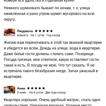
номере все удобства и отдельная кухня!
Немного шумновато бывает по ночам, т. к. улица
оживленная и рано утром шумит мусоровоз на всю
округу.
Людмила
комната
·
На
1
сутки
·
Год назад
Желаю вам переночевать в этой так званной квартирке
и убедится во всём. Дождь на улице, вода в квартирке.
Даже бельё гости должны стелить сами. Позорище.
Посуда грязная, мне ответили, какую оставляют гости,
такая и есть. Я посуду не мою. Что тут сказать. Я не
встречала такого безобразия нигде. Запах ужасный в
квартирке.
Анна
2-комн.
·
На
9
суток
·
Два года назад
Квартира хорошая. Очень удобный матрас, спать одно
удовольствие. Шикарная веранда. Удачное место