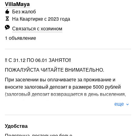
VillaMaya
Без жалоб
На Квартирке с 2023 года
Связаться с хозяином
1 объявление
‼️ С 31.12 ПО 06.01 ЗАНЯТО‼️
ПОЖАЛУЙСТА ЧИТАЙТЕ ВНИМАТЕЛЬНО.
При заселении вы оплачиваете за проживание и
вносите залоговый депозит в размере 5000 рублей
(залоговый депозит возвращается в день выселения,
после уборки до 18:00 ч.)
еще
✅ СТОИМОСТЬ УКАЗАНА ПРИ РАЗМЕЩЕНИИ 2-х
ВЗРОСЛЫХ.
Удобства
✅ ПОЖАЛУЙСТА УКАЗЫВАЙТЕ ПРАВИЛЬНОЕ
КОЛИЧЕСТВО ГОСТЕЙ.
Полотенца, постельное белье