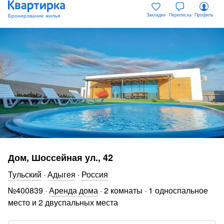
Закладки
Переписка
Профиль
Дом, Шоссейная ул., 42
Тульский
·
Адыгея
·
Россия
№
400839
·
Аренда дома
·
2 комнаты
·
1 односпальное
место и 2 двуспальных места