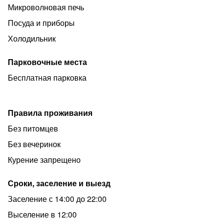
поможем в организации досуга с широким спектром
Микроволновая печь
услуг (оплачивается отдельно):
Посуда и приборы
- Экскурсии по нашим достопримечательностям.
Холодильник
- Конные прогулки.
Парковочные места
- Джипинг.
Бесплатная парковка
- Рафтинг.
- Экстрим парк Мешоко.
- Водопады Руфабго.
Правила проживания
- Азишская пещера.
Без питомцев
КОНФЕТИ, ХЛОПУШКИ, ФЕЙЕРВЕРКИ, ПЕНЫЕ
Без вечеринок
ВЕЧЕРИНКИ, САЛЮТЫ ЗАПРЕЩЕНЫ‼️
Курение запрещено
Правила заезда;
Сроки, заселение и выезд
заселение с 14:00 до 18:00.
Заселение с 14:00 до 22:00
выселение с 08:00 до 12:00.
Выселение в 12:00
❗️Так же не нарушаем Закон "О тишине", нельзя