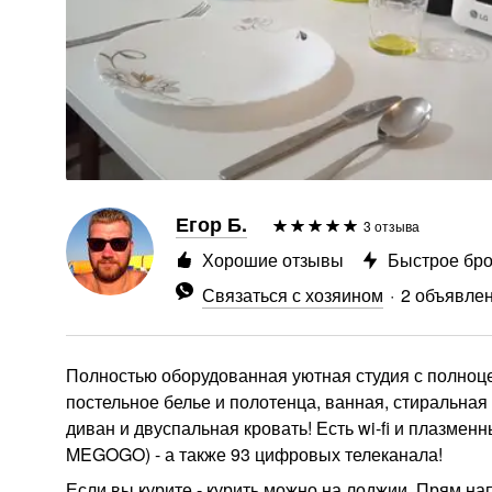
Егор Б.
3 отзыва
Хорошие отзывы
Быстрое бр
Связаться с хозяином
2 объявле
Полностью оборудованная уютная студия с полноц
постельное белье и полотенца, ванная, стиральна
диван и двуспальная кровать! Есть wi-fi и плазмен
MEGOGO) - а также 93 цифровых телеканала!
Если вы курите - курить можно на лоджии. Прям на