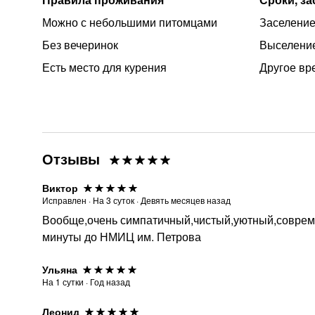
Можно с небольшими питомцами
Заселение
Без вечеринок
Выселение
Есть место для курения
Другое вр
Отзывы
Виктор
Исправлен
·
На
3
суток
·
Девять месяцев назад
Вообще,очень симпатичный,чистый,уютный,соврем
минуты до НМИЦ им. Петрова
Ульяна
На
1
сутки
·
Год назад
Леонид