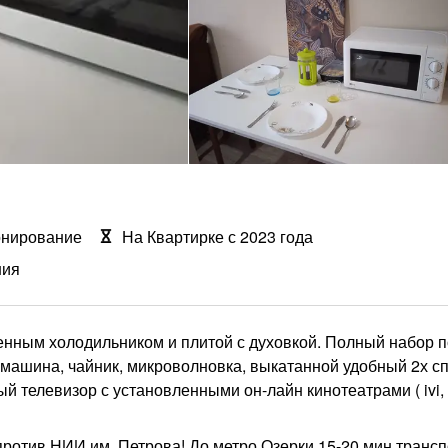
онирование
На Квартирке с 2023 года
ния
енным холодильником и плитой с духовкой. Полный набор п
я машина, чайник, микроволновка, выкатанной удобный 2х 
ный телевизор с установленными он-лайн кинотеатрами ( ivi,
против НИИ им. Петрова! До метро Озерки 15-20 мин трансп