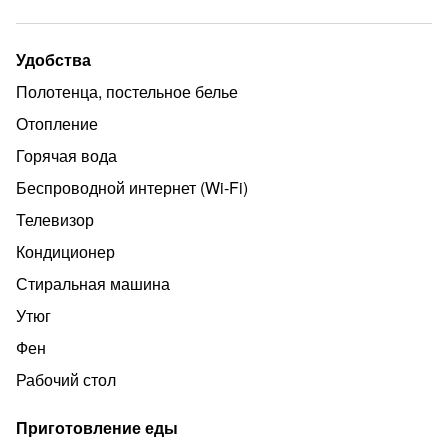
доступности от апартаментов. У нас не курят. Ждём
Вас в Минске! Мебель/двуспальная кровать+
двуспальный диван-кровать. 2 км Немига, казино
Удобства
Princess, Стелла, Корона супермаркет Белмаркет 5 мин
Полотенца, постельное белье
Отопление
Горячая вода
Беспроводной интернет (Wi‑Fi)
Телевизор
Кондиционер
Стиральная машина
Утюг
Фен
Рабочий стол
Приготовление еды