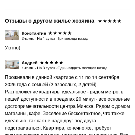
Отзывы о другом жилье хозяина
Константин
2-комн.
·
На
1
сутки
·
Три месяца назад
Уютно)
Андрей
1-комн.
·
На
3
суток
·
Одиннадцать месяцев назад
Проживали в данной квартире с 11 по 14 сентября
2025 года с семьей (2 взрослых, 2 детей).
Расположение квартиры идеальное - рядом метро, в
пешей доступности в пределах 20 минут- все основные
достопримечательности центра Минска. Рядом с домом
магазины, кафе. Заселение бесконтактное, что также
идеально, так как не надо друг под друга
подстраиваться. Квартира, конечно же, требует
косметического ремонта, нотная это не напрягало. Все