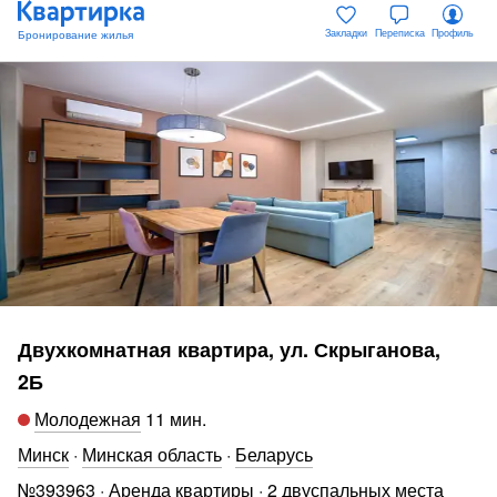
Закладки
Переписка
Профиль
Двухкомнатная квартира, ул. Скрыганова,
2Б
Молодежная
11 мин
.
Минск
·
Минская область
·
Беларусь
№
393963
·
Аренда квартиры
·
2 двуспальных места