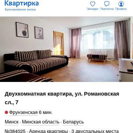
Закладки
Переписка
Профиль
Двухкомнатная квартира, ул. Романовская
сл., 7
Фрунзенская
6 мин
.
Минск
·
Минская область
·
Беларусь
№
384025
·
Аренда квартиры
·
3 двуспальных места