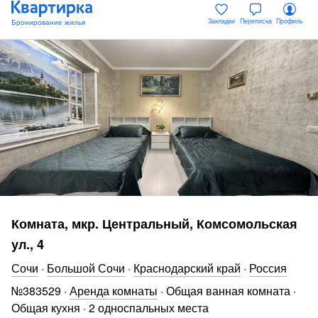
Закладки
Переписка
Профиль
Комната, мкр. Центральный, Комсомольская
ул., 4
Сочи
·
Большой Сочи
·
Краснодарский край
·
Россия
№
383529
·
Аренда комнаты
·
Общая ванная комната
·
Общая кухня
·
2 односпальных места