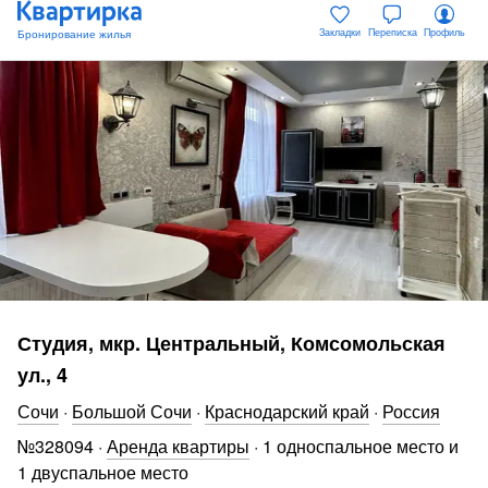
Закладки
Переписка
Профиль
Студия, мкр. Центральный, Комсомольская
ул., 4
Сочи
·
Большой Сочи
·
Краснодарский край
·
Россия
№
328094
·
Аренда квартиры
·
1 односпальное место и
1 двуспальное место