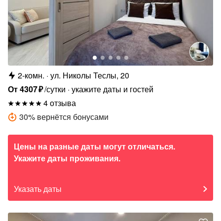
2-комн.
ул. Николы Теслы, 20
От
4307
₽
/сутки
укажите даты и гостей
4 отзыва
30
%
вернётся бонусами
Цены на разные даты могут отличаться.
Укажите даты проживания.
Указать даты