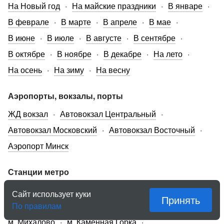
На Новый год
На майские праздники
В январе
В феврале
В марте
В апреле
В мае
В июне
В июле
В августе
В сентябре
В октябре
В ноябре
В декабре
На лето
На осень
На зиму
На весну
Аэропорты, вокзалы, порты
ЖД вокзал
Автовокзал Центральный
Автовокзал Московский
Автовокзал Восточный
Аэропорт Минск
Станции метро
м. Пролетарская
м. Уручье
Сайт использует куки
Принять
По правилам
м. Борисовский тракт
м. Октябрьская
м. Михалово
м. Каменная Горка