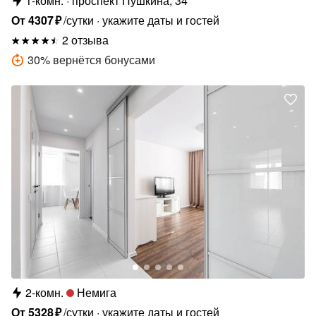
1-комн.
проспект Пушкина, 34
От
4307
₽
/сутки
укажите даты и гостей
2 отзыва
30
%
вернётся бонусами
2-комн.
Немига
От
5328
₽
/сутки
укажите даты и гостей