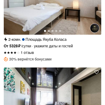
2-комн.
Площадь Якуба Коласа
От
5328
₽
/сутки
укажите даты и гостей
1 отзыв
30
%
вернётся бонусами