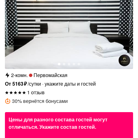
2-комн.
Первомайская
От
5163
₽
/сутки
укажите даты и гостей
1 отзыв
30
%
вернётся бонусами
Цены для разного состава гостей могут
отличаться. Укажите состав гостей.