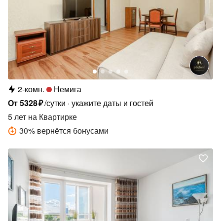
2-комн.
Немига
От
5328
₽
/сутки
укажите даты и гостей
5 лет
на Квартирке
30
%
вернётся бонусами