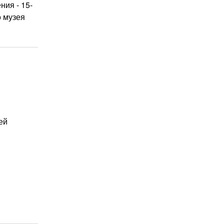
ния - 15-
о музея
ей