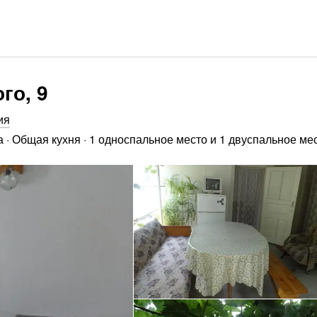
го, 9
ия
а
·
Общая кухня
·
1 односпальное место и 1 двуспальное ме