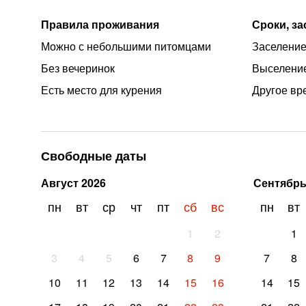
Правила проживания
Сроки, з
Можно с небольшими питомцами
Заселение
Без вечеринок
Выселение
Есть место для курения
Другое вр
Свободные даты
Август
2026
Сентябр
пн
вт
ср
чт
пт
сб
вс
пн
вт
1
2
1
3
4
5
6
7
8
9
7
8
10
11
12
13
14
15
16
14
15