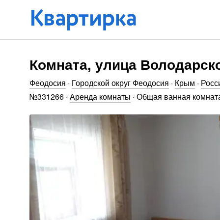
Комната, улица Володарско
Феодосия
·
Городской округ Феодосия
·
Крым
·
Росс
№
331266
·
Аренда комнаты
·
Общая ванная комнат