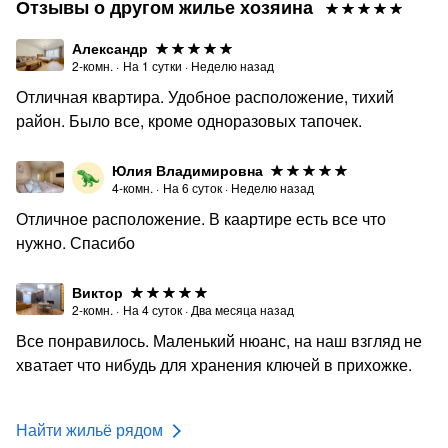
и ощутите настоящее гостеприимство и спокойствие во
Отзывы о другом жилье хозяина
время Вашего пребывания!
Александр
ВИЗОВАЯ ИНФОРМАЦИЯ:
2-комн.
·
На
1
сутки
·
Неделю назад
-Мы сделаем бесплатную регистрацию временного
Отличная квартира. Удобное расположение, тихий
пребывания для всех наших иностранных гостей или
район. Было все, кроме одноразовых тапочек.
проконсультируем по необходимым документам для
самостоятельного посещения Отдела гражданства и
Юлия Владимировна
миграции.
4-комн.
·
На
6
суток
·
Неделю назад
Отличное расположение. В каартире есть все что
ДОПОЛНИТЕЛЬНАЯ ИНФОРМАЦИЯ:
нужно. Спасибо
- До заезда гостям необходимо внести предоплату.
Администратор свяжется с гостем после бронирования
Виктор
и предоставит информацию о размере предоплаты.
2-комн.
·
На
4
суток
·
Два месяца назад
Перечисление происходит посредством перевода на
Все понравилось. Маленький нюанс, на наш взгляд не
карту. Для выставления суммы гостю следует
хватает что нибудь для хранения ключей в прихожке.
предоставить свои паспортные данные: ФИО,
гражданство, серию и номер паспорта, даты и орган
выдачи.
Найти жильё рядом