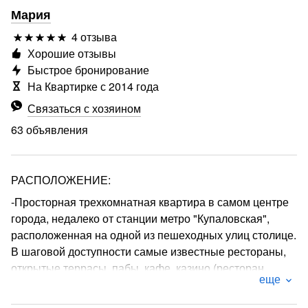
Мария
4 отзыва
Хорошие отзывы
Быстрое бронирование
На Квартирке с 2014 года
Связаться с хозяином
63 объявления
РАСПОЛОЖЕНИЕ:
-Просторная трехкомнатная квартира в самом центре
города, недалеко от станции метро "Купаловская",
расположенная на одной из пешеходных улиц столице.
В шаговой доступности самые известные рестораны,
открытые террасы, пабы, кафе, казино (ресторан
еще
Грюнвальд, Café de Paris, казино Royal и др.), рядом
стадион “Динамо”, Национальный художественный