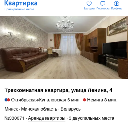
Закладки
Переписка
Профиль
Трехкомнатная квартира, улица Ленина, 4
Октябрьская/Купаловская
6 мин
.
Немига
8 мин
.
Минск
·
Минская область
·
Беларусь
№
330071
·
Аренда квартиры
·
3 двуспальных места