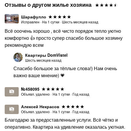
Отзывы о другом жилье хозяина
Шарафулло
Исправлен
·
На
1
сутки
·
Шесть месяцев назад
Всё ооочень хорошо , всё чисто порядок тепло уютно
комфортно 👍 просто супер спасибо большое хозяину
рекомендую всем
Квартиры DomVistel
Шесть месяцев назад
Спасибо большое за тёплые слова!) Нам очень
важно ваше мнение) 💗
№458095
Объявл. удалено
·
На
1
сутки
·
Год назад
Алексей Некрасов
Объявл. удалено
·
На
1
сутки
·
Год назад
Благодарю за предоставленные услуги. Всё чётко и
оперативно. Квартира на удивление оказалась уютная.