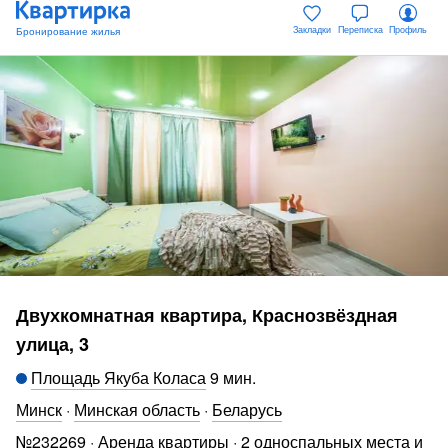
Закладки
Переписка
Профиль
Двухкомнатная квартира, Краснозвёздная
улица, 3
Площадь Якуба Коласа
9 мин
.
Минск
·
Минская область
·
Беларусь
№
232269
·
Аренда квартиры
·
2 односпальных места и