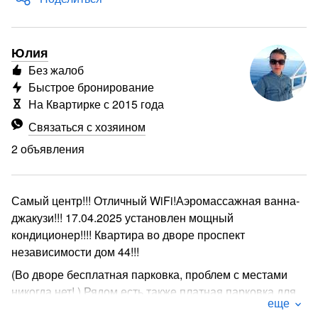
Юлия
Без жалоб
Быстрое бронирование
На Квартирке с 2015 года
Связаться с хозяином
2 объявления
Самый центр!!! Отличный WiFi!Аэромассажная ванна-
джакузи!!! 17.04.2025 установлен мощный
кондиционер!!!! Квартира во дворе проспект
независимости дом 44!!!
(Во дворе бесплатная парковка, проблем с местами
никогда нет! ) Рядом есть также платная парковка для
еще
желающих! Рядом Немига, Зыбицкая, Старый город и