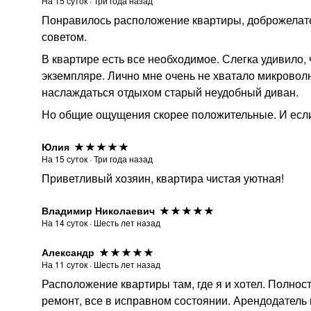
На
15
суток
·
Три года назад
Понравилось расположение квартиры, доброжелател
советом.
В квартире есть все необходимое. Слегка удивило,
экземпляре. Лично мне очень не хватало микроволн
наслаждаться отдыхом старый неудобный диван.
Но общие ощущения скорее положительные. И если х
Юлия
На
15
суток
·
Три года назад
Приветливый хозяин, квартира чистая уютная!
Владимир Николаевич
На
14
суток
·
Шесть лет назад
Александр
На
11
суток
·
Шесть лет назад
Расположение квартиры там, где я и хотел. Полнос
ремонт, все в исправном состоянии. Арендодатель