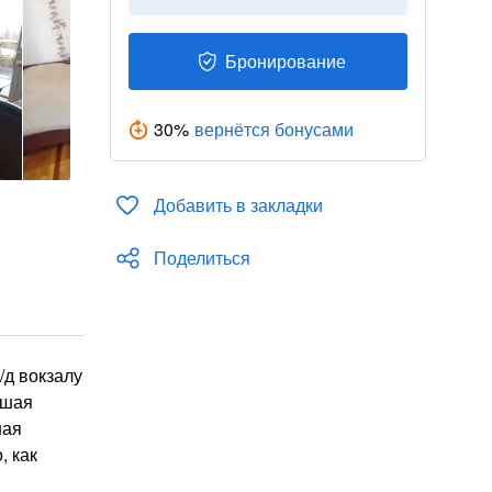
Бронирование
30
%
вернётся бонусами
Добавить в закладки
Поделиться
/д вокзалу
ьшая
шая
, как