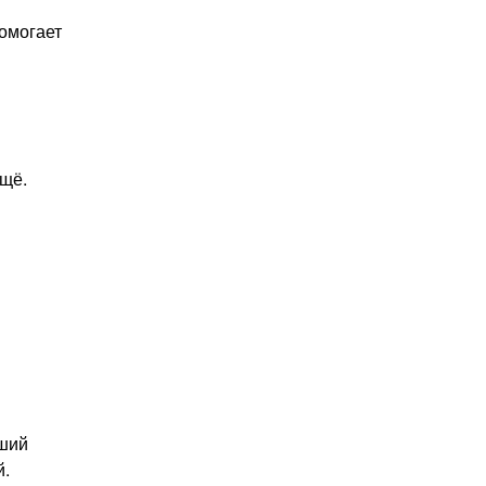
омогает
м
ещё.
оший
й.