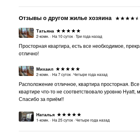
Отзывы о другом жилье хозяина
Татьяна
2-комн.
·
На
10
суток
·
Три года назад
Просторная квартира, есть все необходимое, прек
отлично!
Михаил
2-комн.
·
На
7
суток
·
Четыре года назад
Расположение отличное, квартира просторная. Все 
квартире что-то не соответствовало уровню Hyatt, 
Спасибо за приём!!
Наталья
1-комн.
·
На
25
суток
·
Четыре года назад