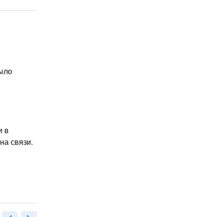
было
и в
на связи.