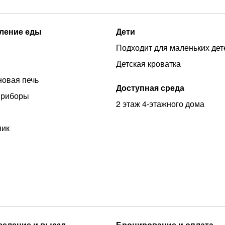
ление еды
Дети
Подходит для маленьких дет
Детская кроватка
овая печь
Доступная среда
приборы
2 этаж 4-этажного дома
ник
аселение и выезд
Бронирование и оплата