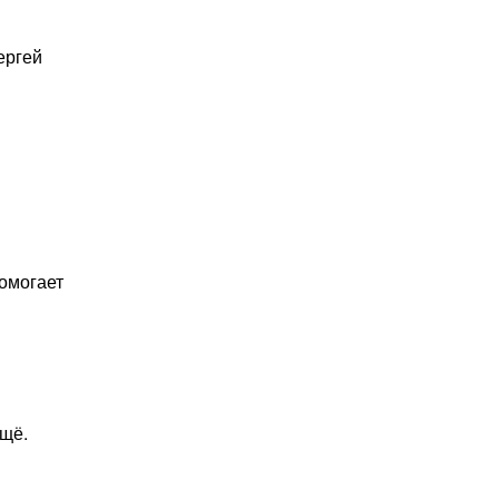
ергей
омогает
м
ещё.