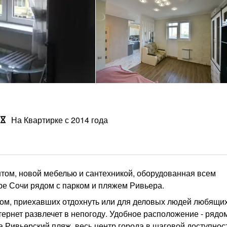
На Квартирке с 2014 года
том, новой мебелью и сантехникой, оборудованная всем
е Сочи рядом с парком и пляжем Ривьера.
ком, приехавших отдохнуть или для деловых людей любящи
тернет развлечет в непогоду. Удобное расположение - рядо
а Ривьерский пляж, весь центр города в шаговой доступност