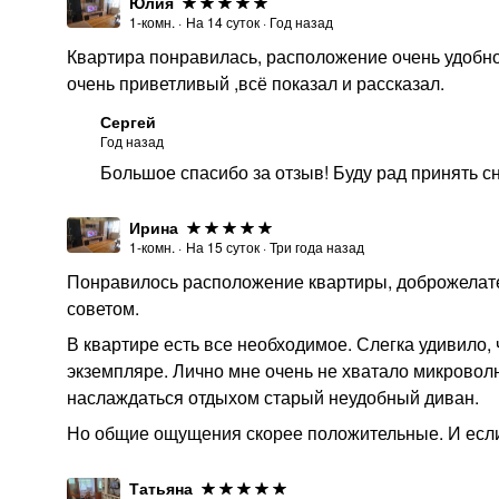
Юлия
1-комн.
·
На
14
суток
·
Год назад
Квартира понравилась, расположение очень удобно
очень приветливый ,всё показал и рассказал.
Сергей
Год назад
Большое спасибо за отзыв! Буду рад принять с
Ирина
1-комн.
·
На
15
суток
·
Три года назад
Понравилось расположение квартиры, доброжелател
советом.
В квартире есть все необходимое. Слегка удивило,
экземпляре. Лично мне очень не хватало микроволн
наслаждаться отдыхом старый неудобный диван.
Но общие ощущения скорее положительные. И если х
Татьяна