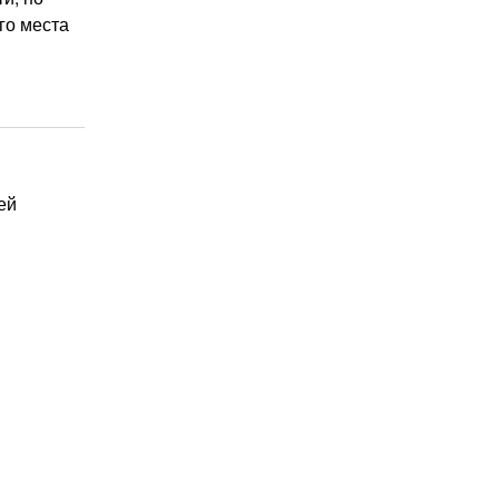
го места
ей