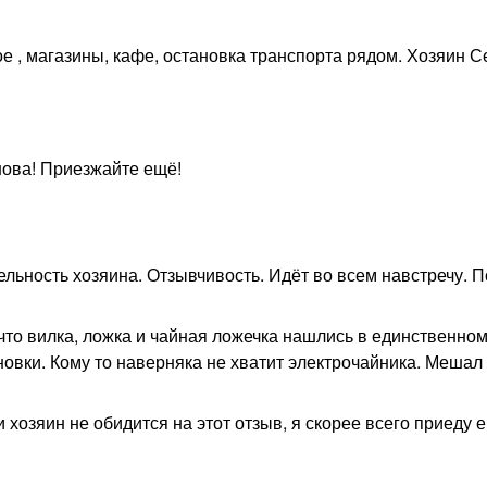
е , магазины, кафе, остановка транспорта рядом. Хозяин С
нова! Приезжайте ещё!
ьность хозяина. Отзывчивость. Идёт во всем навстречу. П
 что вилка, ложка и чайная ложечка нашлись в единственно
овки. Кому то наверняка не хватит электрочайника. Мешал
озяин не обидится на этот отзыв, я скорее всего приеду 