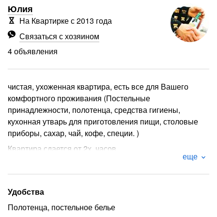
Юлия
На Квартирке с 2013 года
Связаться с хозяином
4 объявления
чистая, ухоженная квартира, есть все для Вашего
комфортного проживания (Постельные
принадлежности, полотенца, средства гигиены,
кухонная утварь для приготовления пищи, столовые
приборы, сахар, чай, кофе, специи. )
Квартира сдается от 2х. часов
еще
2часа = 1200р.
Последующие по 250
Удобства
Ночь с 21:00 до 09=1800
Полотенца, постельное белье
Сутки = 2300