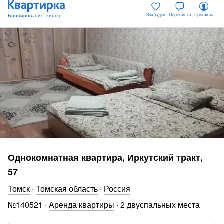
Закладки
Переписка
Профиль
Однокомнатная квартира, Иркутский тракт,
57
Томск
·
Томская область
·
Россия
№
140521
·
Аренда квартиры
·
2 двуспальных места