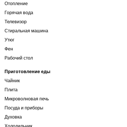
Отопление
Возможно размещение до 4х человек.
Горячая вода
Отчетные документы.
Телевизор
Стиральная машина
Утюг
Фен
Рабочий стол
Приготовление еды
Чайник
Плита
Микроволновая печь
Посуда и приборы
Духовка
Холодильник