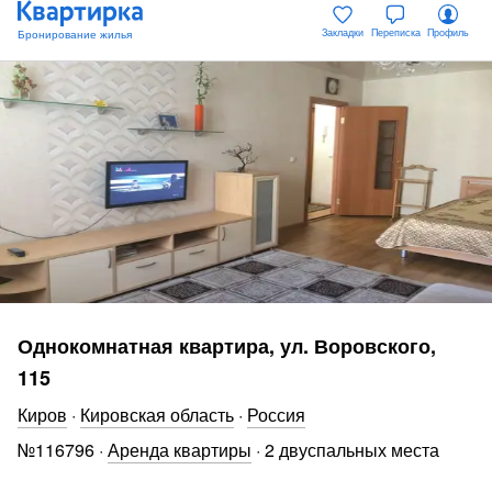
Закладки
Переписка
Профиль
Однокомнатная квартира, ул. Воровского,
115
Киров
·
Кировская область
·
Россия
№
116796
·
Аренда квартиры
·
2 двуспальных места