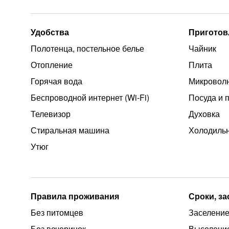
Удобства
Приготов
Полотенца, постельное белье
Чайник
Отопление
Плита
Горячая вода
Микроволн
Беспроводной интернет (Wi‑Fi)
Посуда и 
Телевизор
Духовка
Стиральная машина
Холодиль
Утюг
Правила проживания
Сроки, з
Без питомцев
Заселение 
Без вечеринок
Выселение