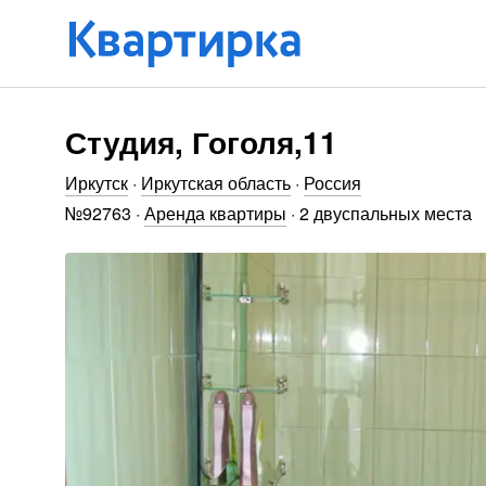
Студия, Гоголя,11
Иркутск
·
Иркутская область
·
Россия
№
92763
·
Аренда квартиры
·
2 двуспальных места