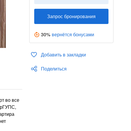
Запрос бронирования
30
%
вернётся бонусами
Добавить в закладки
Поделиться
рт во все
ИрГУПС,
вартира
нет