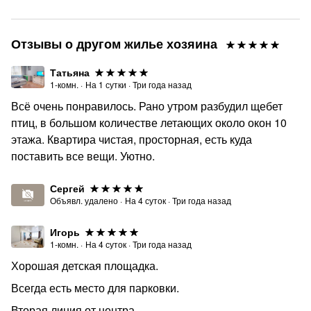
Отзывы о другом жилье хозяина
Татьяна
1-комн.
·
На
1
сутки
·
Три года назад
Всё очень понравилось. Рано утром разбудил щебет
птиц, в большом количестве летающих около окон 10
этажа. Квартира чистая, просторная, есть куда
поставить все вещи. Уютно.
Сергей
Объявл. удалено
·
На
4
суток
·
Три года назад
Игорь
1-комн.
·
На
4
суток
·
Три года назад
Хорошая детская площадка.
Всегда есть место для парковки.
Вторая линия от центра.