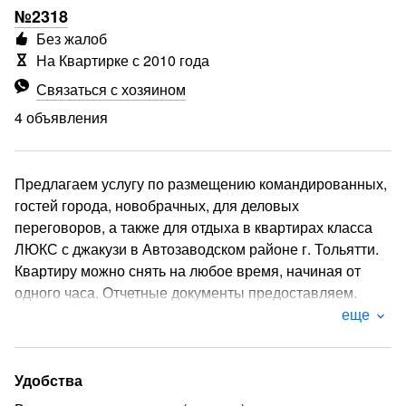
№2318
Без жалоб
На Квартирке с 2010 года
Связаться с хозяином
4 объявления
Предлагаем услугу по размещению командированных,
гостей города, новобрачных, для деловых
переговоров, а также для отдыха в квартирах класса
ЛЮКС с джакузи в Автозаводском районе г. Тольятти.
Квартиру можно снять на любое время, начиная от
одного часа. Отчетные документы предоставляем.
Фото квартир на сайте :
еще
Условия заселения:
Не более 2 человек.
Удобства
Не сдается для увеселительных мероприятий