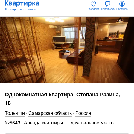
Закладки
Переписка
Профиль
Однокомнатная квартира, Степана Разина,
18
Тольятти
·
Самарская область
·
Россия
№
5643
·
Аренда квартиры
·
1 двуспальное место