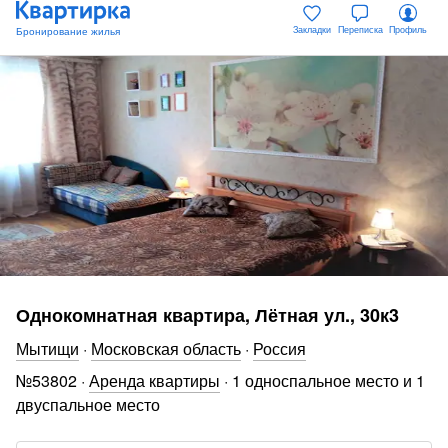
Закладки
Переписка
Профиль
Однокомнатная квартира, Лётная ул., 30к3
Мытищи
·
Московская область
·
Россия
№
53802
·
Аренда квартиры
·
1 односпальное место и 1
двуспальное место