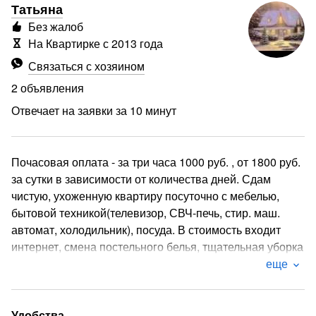
Татьяна
Без жалоб
На Квартирке с 2013 года
Связаться с хозяином
2 объявления
Отвечает на заявки за 10 минут
Почасовая оплата - за три часа 1000 руб. , от 1800 руб.
за сутки в зависимости от количества дней. Сдам
чистую, ухоженную квартиру посуточно с мебелью,
бытовой техникой(телевизор, СВЧ-печь, стир. маш.
автомат, холодильник), посуда. В стоимость входит
интернет, смена постельного белья, тщательная уборка
после каждого клиента, средства гигиены.
еще
Предоставляются отчетные документы. Оформляются
чеки через кассовый аппарат.Рядом магазин
Пятерочка, Эко-базар, Ледовый дворец. СМ. фото.
Удобства