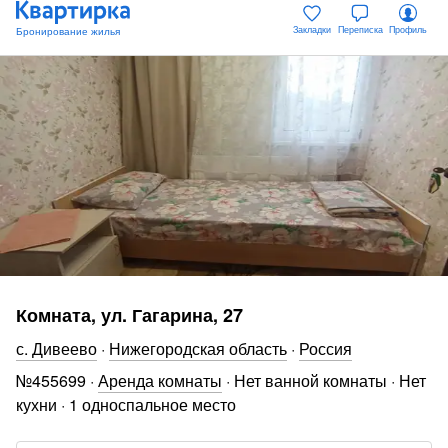
Закладки
Переписка
Профиль
Комната, ул. Гагарина, 27
с. Дивеево
·
Нижегородская область
·
Россия
№
455699
·
Аренда комнаты
·
Нет ванной комнаты
·
Нет
кухни
·
1 односпальное место