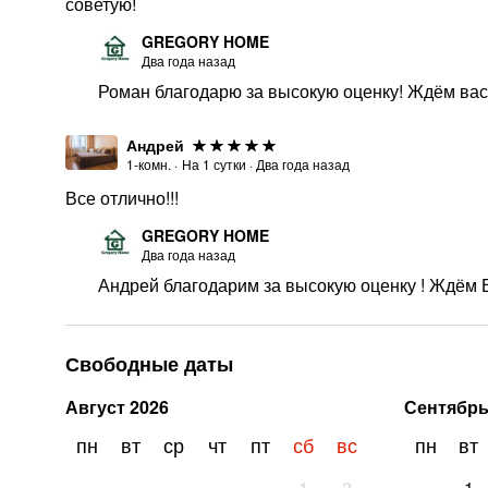
советую!
GREGORY HOME
Два года назад
Роман благодарю за высокую оценку! Ждём вас 
Андрей
1-комн.
·
На
1
сутки
·
Два года назад
Все отлично!!!
GREGORY HOME
Два года назад
Андрей благодарим за высокую оценку ! Ждём В
Свободные даты
Август
2026
Сентябр
пн
вт
ср
чт
пт
сб
вс
пн
вт
1
2
1