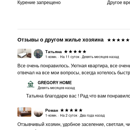
Курение запрещено
Другое вр
Отзывы о другом жилье хозяина
Татьяна
1-комн.
·
На
11
суток
·
Девять месяцев назад
Все очень понравилось. Уютная квартира, все очен
отвечал на все мои вопросы, всегда хотелось быст
GREGORY HOME
Девять месяцев назад
Татьяна благодарю вас ! Рад что вам понравило
Роман
1-комн.
·
На
2
суток
·
Два года назад
Отзывчивый хозяин, удобное заселение, светлая, чи