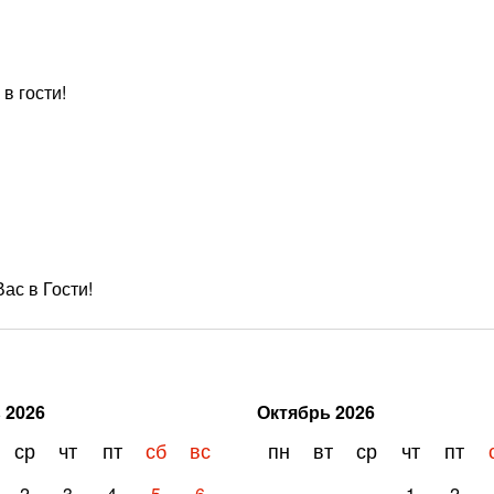
в гости!
ас в Гости!
ь
2026
Октябрь
2026
ср
чт
пт
сб
вс
пн
вт
ср
чт
пт
2
3
4
5
6
1
2