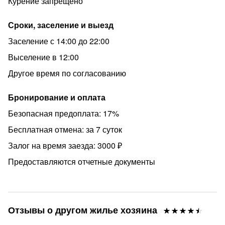
Курение запрещено
- Заезд после 14:00, выезд до 12:00, другое время
обсуждается дополнительно. При бронировании в день
Сроки, заселение и выезд
заселения, время заезда может измениться!
Заселение с 14:00 до 22:00
- Мы используем дистанционное заселение. Вы
сможете заехать и выехать КРУГЛОСУТОЧНО.
Выселение в 12:00
- До, или сразу же в момент заселения заключается
Другое время по согласованию
электронный договор, необходимы паспорта
проживающих.
Бронирование и оплата
- При заезде берется залог 3000 р., возвращается в
Безопасная предоплата: 17%
день выезда.
Бесплатная отмена: за 7 суток
Запрещено:
Залог на время заезда: 3000 ₽
- Шуметь после 23:00
Предоставляются отчетные документы
- Устраивать вечеринки.
- Курить в квартире!
Скидки от 5% до 15% при длительном проживании!
Отзывы о другом жилье хозяина
При бронировании после 22:00 на ближайшую ночь,