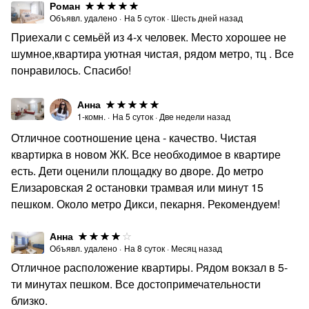
Роман
заселение возможно только на следующий день, с 9:00.
Объявл. удалено
·
На
5
суток
·
Шесть дней назад
Будем очень рады видеть Вас среди наших гостей.
Приехали с семьёй из 4-х человек. Место хорошее не
Постараемся превзойти Ваши ожидания!
шумное,квартира уютная чистая, рядом метро, тц . Все
понравилось. Спасибо!
Анна
1-комн.
·
На
5
суток
·
Две недели назад
Отличное соотношение цена - качество. Чистая
квартирка в новом ЖК. Все необходимое в квартире
есть. Дети оценили площадку во дворе. До метро
Елизаровская 2 остановки трамвая или минут 15
пешком. Около метро Дикси, пекарня. Рекомендуем!
Анна
Объявл. удалено
·
На
8
суток
·
Месяц назад
Отличное расположение квартиры. Рядом вокзал в 5-
ти минутах пешком. Все достопримечательности
близко.