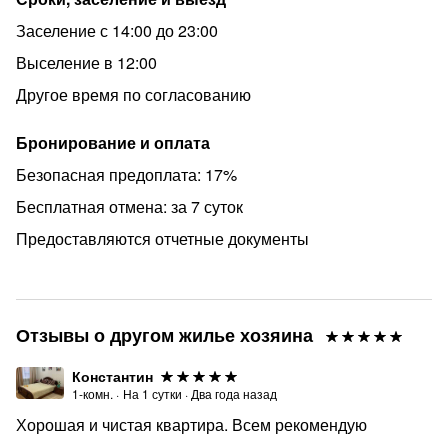
машинка, СВЧ, эл. чайник и вся посуда для
Заселение с 14:00 до 23:00
приготовления и принятия пищи, высокоскоростной
Wi-Fi, телевидение, два смарт-ТВ, фен, утюг,
Выселение в 12:00
гладильная доска, сушилка, спальные принадлежности
Другое время по согласованию
и полотенца, тапочки одноразовые, зубная паста,
щётки.
Бронирование и оплата
Уборка и дезинфекция перед каждым гостем.
Безопасная предоплата: 17%
У нас не проводят шумные мероприятия.
Бесплатная отмена: за 7 суток
Курить можно на лоджии.
Предоставляются отчетные документы
Заезд после 14:00, выезд до 12:00.
Цена указана за 2-х гостей.
Предоставляем отчётные документы для
Отзывы о другом жилье хозяина
командировочных.
Константин
Мы всегда вам рады!
1-комн.
·
На
1
сутки
·
Два года назад
Хорошая и чистая квартира. Всем рекомендую