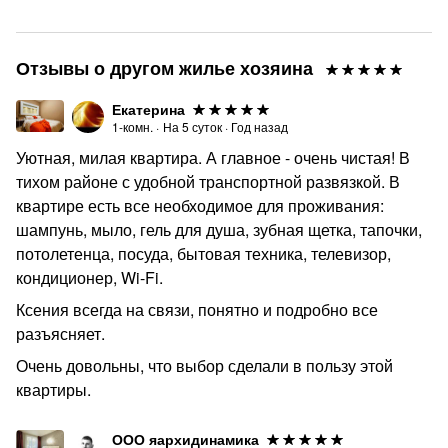
Рядом находятся: ФГБУ НМИЦ Эндокринологии (ЭНЦ
Эндокринологический центр), Центр планирования
Отзывы о другом жилье хозяина
семьи и репродукции (ЦПСиР), Городская клиническая
больница № 1 имени Н. И. Пирогова, РГУ нефти и газа
Екатерина
им. И.М. Губкина, ФГАУ Национальный медицинский
1-комн.
·
На
5
суток
·
Год назад
исследовательский центр здоровья детей Минздрава
Уютная, милая квартира. А главное - очень чистая! В
России, Городская клиническая онкологическая
тихом районе с удобной транспортной развязкой. В
больница № 1, Институт психического здоровья и
квартире есть все необходимое для проживания:
аддиктологии (Детский неврологический центр им.
шампунь, мыло, гель для душа, зубная щетка, тапочки,
Цыганкова Б.Д.), Перинатальный центр Мать и Дитя,
потолетенца, посуда, бытовая техника, телевизор,
Центр акушерства и гинекологии им. Кулакова, ГБУЗ
кондиционер, Wi-Fi.
Никио им. Л. И. Свержевского ДЗМ (Институт
Ксения всегда на связи, понятно и подробно все
оториноларингологии), ФГБУ НМИЦ Хирургии имени А.
разъясняет.
В. Вишневского, ГБУЗ Морозовская детская городская
клиническая больница ДЗМ, Научно-практический
Очень довольны, что выбор сделали в пользу этой
центр психического здоровья детей и подростков им. Г.
квартиры.
Е. Сухаревой ДЗМ, Психиатрическая клиническая
больница № 1 имени Н. А. Алексеева, стоматология
ООО яархидинамика