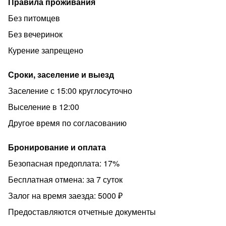
Правила проживания
3.⁠ ⁠Портить имущество.
Без питомцев
4. Находиться в квартире больше максимально
Без вечеринок
согласованного количества человек (в подъезде
Курение запрещено
ведётся видеонаблюдение).
5. Проживание с домашними животными.
Сроки, заселение и выезд
6. Оставлять мусор и грязную посуду в квартире. ⁠Гости
Заселение с 15:00 круглосуточно
самостоятельно моют посуду и выбрасывают мусор в
Выселение в 12:00
уличный контейнер, поддерживают порядок в
квартире.
Другое время по согласованию
7.⁠ ⁠Использование дополнительного белья и полотенец
Бронирование и оплата
с сушилки (если оно высохло и мешает, можно
аккуратно сложить и убрать в шкаф).
Безопасная предоплата: 17%
! За пятна на белье и полотенцах взимается
Бесплатная отмена: за 7 суток
дополнительная плата.
Залог на время заезда: 5000 ₽
Ответственность за забытые вещи несёт гость.
Предоставляются отчетные документы
Компания “СОЛНЦЕ в квадрате” ждет Вас в гости!