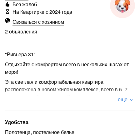
Без жалоб
На Квартирке с 2024 года
Связаться с хозяином
2 объявления
"Ривьера 31"
Отдыхайте с комфортом всего в нескольких шагах от
моря!
Эта светлая и комфортабельная квартира
расположена в новом жилом комплексе, всего в 5–7
минутах ходьбы от пляжа. Здесь вы сможете
еще
насладиться тишиной и спокойствием, отдохнуть от
городской суеты и насладиться красотой природы.
Особенности квартиры:
Удобства
Две большие комнаты, идеально подходящие для
Полотенца, постельное белье
размещения семьи или дружной компании.