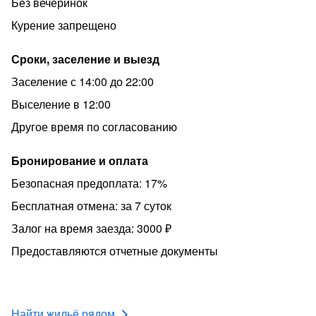
- возраст гостей от 20 лет.
Без вечеринок
В шаговой доступности:
Курение запрещено
СТК «Горный Воздух»
Сроки, заселение и выезд
Городская больница им. Ф.С. Анкудинова
Заселение с 14:00 до 22:00
Парк культуры и отдыха им. Гагарина
Выселение в 12:00
Площадь Победы Кафедральный собор Рождества
Другое время по согласованию
Христова.
Музейно-мемориальный комплекс «Победа», Парк
Бронирование и оплата
культуры и отдыха им. А. Ю. Гагарина. Супермаркеты,
Безопасная предоплата: 17%
Торговые центры, аптеки, сувенирный магазин и т.п.
Приезжайте в гости, будем рады !!!
Бесплатная отмена: за 7 суток
Залог на время заезда: 3000 ₽
Предоставляются отчетные документы
Найти жильё рядом