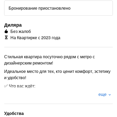
Бронирование приостановлено
Диляра
Без жалоб
На Квартирке с 2023 года
Стильная квартира посуточно рядом с метро с
дизайнерским ремонтом!
Идеальное место для тех, кто ценит комфорт, эстетику
и удобство!
✅ Что вас ждёт:
— Дизайнерский ремонт: авторский интерьер,
еще
продуманный до мелочей.
— Премиальная мебель и техника: всё новое,
Удобства
качественное и функциональное.