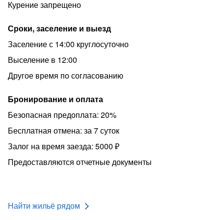
после уборки, если были соблюдены правила
Курение запрещено
проживания : не курить! не шуметь после 22:00 ,
бережно относиться к имуществу.
Сроки, заселение и выезд
Заезд в 14:00 Выезд 12:00
Заселение с 14:00 круглосуточно
Иные часы оговариваются письменно.
Выселение в 12:00
Другое время по согласованию
Бронирование и оплата
Безопасная предоплата: 20%
Бесплатная отмена: за 7 суток
Залог на время заезда: 5000 ₽
Предоставляются отчетные документы
Найти жильё рядом