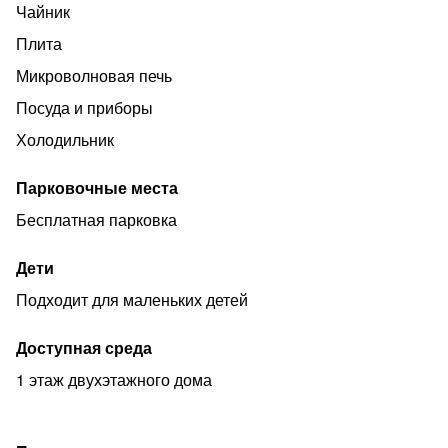
месяца (УТОЧНЯЙТЕ) !
Чайник
Все брони по предоплате ! ( в случаи отмены
Плита
бронирования, деньги не возвращаются !)
Микроволновая печь
Добро пожаловать!
Посуда и приборы
Холодильник
Парковочные места
Бесплатная парковка
Дети
Подходит для маленьких детей
Доступная среда
1 этаж двухэтажного дома