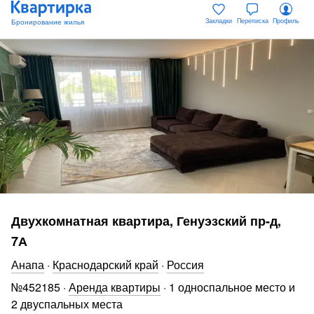
Закладки
Переписка
Профиль
Двухкомнатная квартира, Генуэзский пр-д,
7А
Анапа
·
Краснодарский край
·
Россия
№
452185
·
Аренда квартиры
·
1 односпальное место и
2 двуспальных места