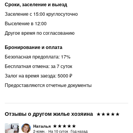
Имеется подземный паркинг на два авто✅
Сроки, заселение и выезд
Дополнительные услуги:
Заселение с 15:00 круглосуточно
- Заказ экскурсии по специальным ценам с подробным
Выселение в 12:00
прайсом и выбором туров в квартире
Другое время по согласованию
Как забронировать:
Бронирование и оплата
Для бронирования выберите свободные даты в
календаре на и ознакомьтесь с актуальной
Безопасная предоплата: 17%
информацией о стоимости.
Бесплатная отмена: за 7 суток
Регулярные гости получают скидку 10% на
Залог на время заезда: 5000 ₽
последующие заказы.
Предоставляются отчетные документы
Желаем вам прекрасного отдыха и приятных
впечатлений!
Отзывы о другом жилье хозяина
Наталья
2-комн.
·
На
10
суток
·
Год назад