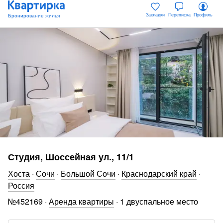
Закладки
Переписка
Профиль
Студия, Шоссейная ул., 11/1
Хоста
·
Сочи
·
Большой Сочи
·
Краснодарский край
·
Россия
№
452169
·
Аренда квартиры
·
1 двуспальное место