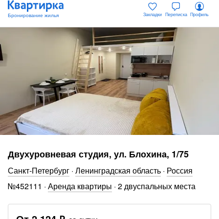
Закладки
Переписка
Профиль
Двухуровневая студия, ул. Блохина, 1/75
Санкт-Петербург
·
Ленинградская область
·
Россия
№
452111
·
Аренда квартиры
·
2 двуспальных места
От
2 124 ₽