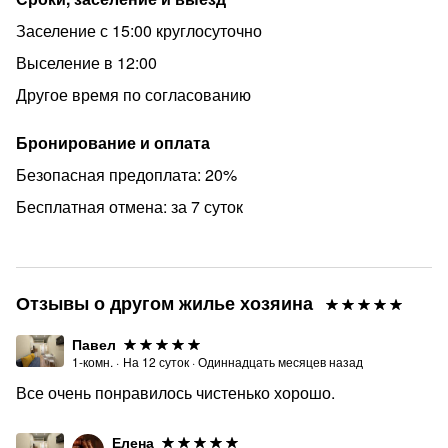
Также бесплатная парковка во дворах. Платно можно
Заселение с 15:00 круглосуточно
запарковаться прям у парадной вдоль улицы Блохина.
Выселение в 12:00
Наш двор закрыт для парковки, но можно найти
открытый двор рядом и запарковаться там или уехать
Другое время по согласованию
в зону бесплатной парковки (смотрите доступные зоны
бесплатной парковки в приложении, в интернете).
Бронирование и оплата
Безопасная предоплата: 20%
Бесплатная отмена: за 7 суток
Отзывы о другом жилье хозяина
Павел
1-комн.
·
На
12
суток
·
Одиннадцать месяцев назад
Все очень понравилось чистенько хорошо.
Елена