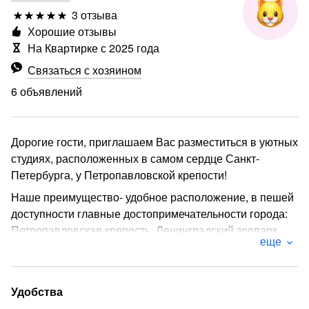
3 отзыва
Хорошие отзывы
На Квартирке с 2025 года
Связаться с хозяином
6 объявлений
Дорогие гости, приглашаем Вас разместиться в уютных
студиях, расположенных в самом сердце Санкт-
Петербурга, у Петропавловской крепости!
Наше преимущество- удобное расположение, в пешей
доступности главные достопримечательности города:
Петропавловская крепость, Ленинградский зоопарк,
еще
Мюзикл Холл, Планетарий, Ботанический сад, стрелка
Васильевского острова, Кунсткамера, крейсер
«Аврора», Дворцовая площадь и Эрмитаж.
Удобства
В 10 минутах ходьбы станция метро Спортивная