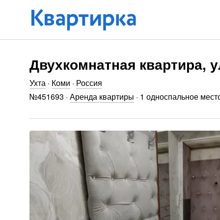
Двухкомнатная квартира, ул
Ухта
·
Коми
·
Россия
№
451693
·
Аренда квартиры
·
1 односпальное место