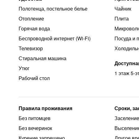
Полотенца, постельное белье
Чайник
Отопление
Плита
Горячая вода
Микроволн
Беспроводной интернет (Wi‑Fi)
Посуда и 
Телевизор
Холодиль
Стиральная машина
Доступна
Утюг
1 этаж 5-
Рабочий стол
Правила проживания
Сроки, з
Без питомцев
Заселение
Без вечеринок
Выселение
Курение запрещено
Другое вр