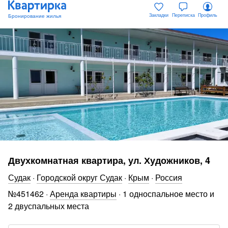
Закладки
Переписка
Профиль
Двухкомнатная квартира, ул. Художников, 4
Судак
·
Городской округ Судак
·
Крым
·
Россия
№
451462
·
Аренда квартиры
·
1 односпальное место и
2 двуспальных места