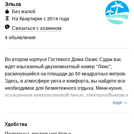
Эльза
Без жалоб
На Квартирке с 2014 года
Связаться с хозяином
4 объявления
Во втором корпусе Гостевого Дома Оазис Судак вас
ждет изысканный двухкомнатный номер "Люкс",
раскинувшийся на площади до 50 квадратных метров.
Здесь, в атмосфере уюта и комфорта, вы найдете все
необходимое для безмятежного отдыха. Мини-кухня,
оснащенная микроволновой печью, электрочайником и
полным набором посуды, позволит вам наслаждаться
еще
любимыми напитками и закусками в любое время. В
спальне вас ждут объятия двуспальной и
односпальной кроватей, а просторный шкаф-купе с
Удобства
легкостью вместит все ваши вещи. Телевизор и
Полотенца, постельное белье