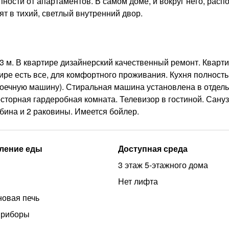
ности от апартаментов. В самом доме, и вокруг него, рас
т в тихий, светлый внутренний двор.
3 м. В квартире дизайнерский качественный ремонт. Кварт
тире есть все, для комфортного проживания. Кухня полност
моечную машину). Стиральная машина установлена в отдел
осторная гардеробная комната. Телевизор в гостиной. Сану
бина и 2 раковины. Имеется бойлер.
ление еды
Доступная среда
3 этаж 5-этажного дома
Нет лифта
овая печь
приборы