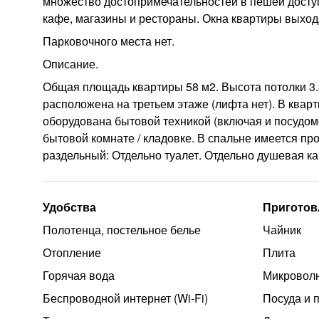
множество достопримечательностей в пешей доступ
кафе, магазины и рестораны. Окна квартиры выходя
Парковочного места нет.
Описание.
Общая площадь квартиры 58 м2. Высота потолки 3.
расположена на третьем этаже (лифта нет). В квар
оборудована бытовой техникой (включая и посудо
бытовой комнате / кладовке. В спальне имеется пр
раздельный: Отдельно туалет. Отдельно душевая ка
Удобства
Приготов
Полотенца, постельное белье
Чайник
Отопление
Плита
Горячая вода
Микроволн
Беспроводной интернет (Wi‑Fi)
Посуда и 