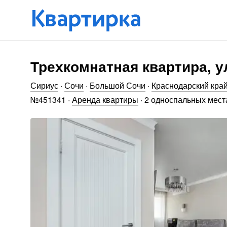
Трехкомнатная квартира, ул
Сириус
·
Сочи
·
Большой Сочи
·
Краснодарский кра
№
451341
·
Аренда квартиры
·
2 односпальных мест