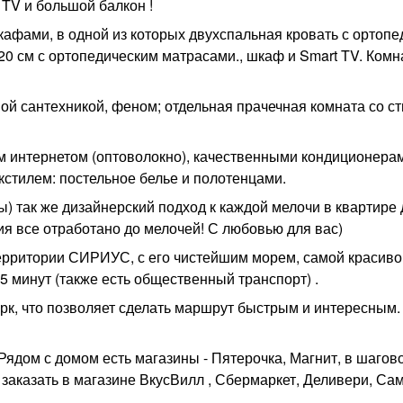
 TV и большой балкон !
афами, в одной из которых двухспальная кровать с ортоп
120 см с ортопедическим матрасами., шкаф и Smart TV. Ком
ой сантехникой, феном; отдельная прачечная комната со с
 интернетом (оптоволокно), качественными кондиционера
кстилем: постельное белье и полотенцами.
) так же дизайнерский подход к каждой мелочи в квартире 
я все отработано до мелочей! С любовью для вас)
ерритории СИРИУС, с его чистейшим морем, самой красиво
5 минут (также есть общественный транспорт) .
арк, что позволяет сделать маршрут быстрым и интересным.
 Рядом с домом есть магазины - Пятерочка, Магнит, в шагов
заказать в магазине ВкусВилл , Сбермаркет, Деливери, Сам