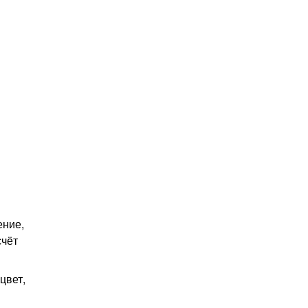
ение,
счёт
цвет,