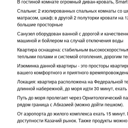
В гостиной комнате огромный диван-кровать, Smart
Спальни: 2 изолированных спальных комнаты со шк
матрасом, шкаф; в другой 2 полуторки кровати на 
большие просторные
Санузел оборудован ванной с дорогой и качественн
машиной и бойлером на случай отключения воды
Квартира оснащена: стабильным высокоскоростным
теплыми полами и системой отопления, дорогим те
Изюминка данной квартиры - это просторы квартиры
вашего комфортного и приятного времяпровождени
Локация: квартира расположена на Федеральной т
длинной набережной, до моря идти 30 минут, ехать 
Путь до моря пролегает через Орнитологический п
рядом граница с Абхазией (можно дойти пешком).
От аэропорта до жилого комплекса ехать 15 минут.
доступности Казачий рынок. Также продукты можно 