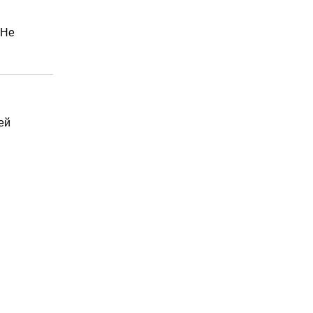
 Не
ей