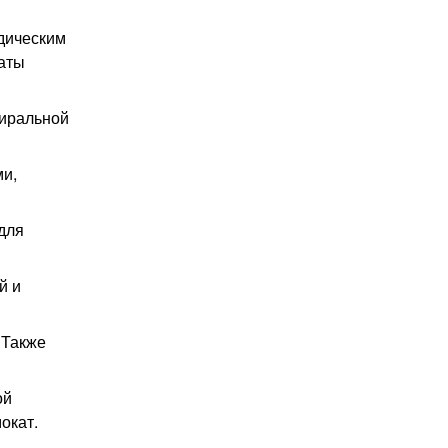
едическим
наты
тиральной
ми,
для
й и
 Также
ой
окат.