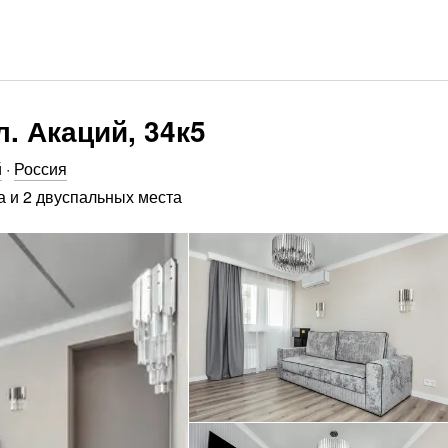
. Акаций, 34к5
й
·
Россия
а и 2 двуспальных места