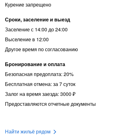
после сдачи ключей и уборки - при условии
Курение запрещено
соблюдения правил проживания!
Заселение только по ПАСПОРТУ!
Сроки, заселение и выезд
Отчётные документы для командировки - полный
Заселение с 14:00 до 24:00
комплект с учетом всех требований законодательства.
Выселение в 12:00
Выдаются по запросу! Предупреждать сразу при
Другое время по согласованию
бронировании!
Курение строго ЗАПРЕЩЕНО на всей территории
Бронирование и оплата
объекта! исключительно на переходном балконе - НА
Безопасная предоплата: 20%
ЭТАЖЕ!
Бесплатная отмена: за 7 суток
НЕ РАЗМЕЩАЕМ с животными!
Залог на время заезда: 3000 ₽
НЕ СДАЕМ для проведения мероприятий, шумных
вечеринок!
Предоставляются отчетные документы
Найти жильё рядом