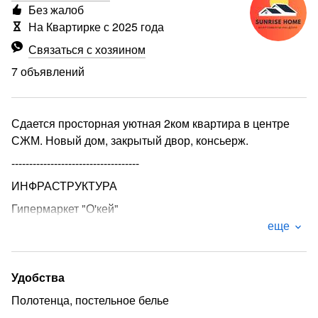
Без жалоб
На Квартирке с 2025 года
Связаться с хозяином
7 объявлений
Сдается просторная уютная 2ком квартира в центре
СЖМ. Новый дом, закрытый двор, консьерж.
------------------------------------
ИНФРАСТРУКТУРА
Гипермаркет "О'кей"
еще
Продуктовый рынок
Главный офис Сбербанк
ТРК "Вавилон"
Удобства
Парк "Дружба"
Полотенца, постельное белье