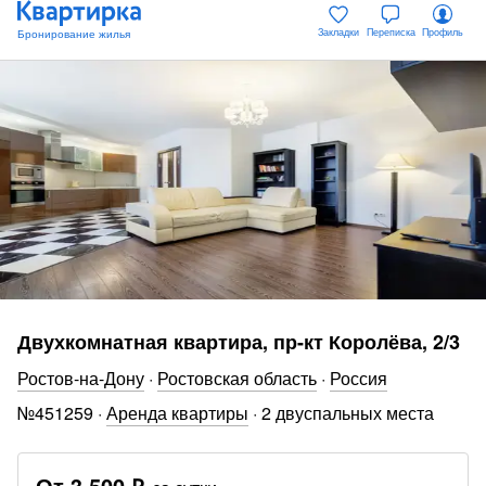
Закладки
Переписка
Профиль
Двухкомнатная квартира, пр-кт Королёва, 2/3
Ростов-на-Дону
·
Ростовская область
·
Россия
№
451259
·
Аренда квартиры
·
2 двуспальных места
От
3 500 ₽