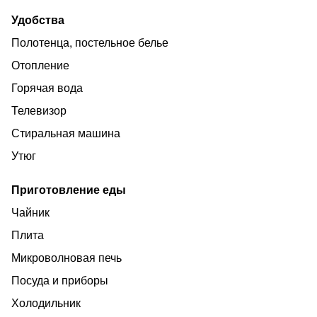
проживания, мебель, бытовая техника, посуда,
постельные принадлежности. Указана минимальная
Удобства
цена и может измениться в зависимости от количества
Полотенца, постельное белье
проживающих дня недели и праздничных дней.
Отопление
Горячая вода
Телевизор
Стиральная машина
Утюг
Приготовление еды
Чайник
Плита
Микроволновая печь
Посуда и приборы
Холодильник