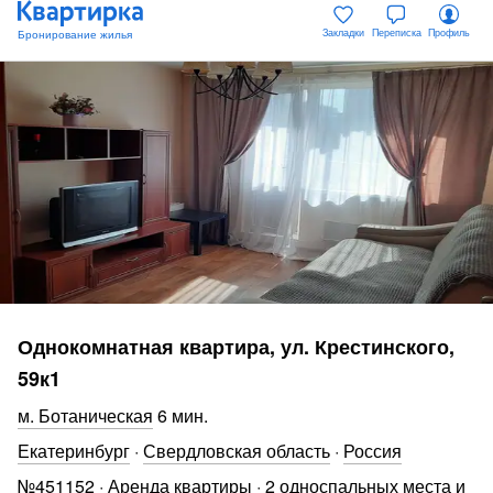
Закладки
Переписка
Профиль
Однокомнатная квартира, ул. Крестинского,
59к1
Ботаническая
6 мин
.
Екатеринбург
·
Свердловская область
·
Россия
№
451152
·
Аренда квартиры
·
2 односпальных места и