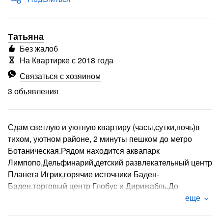
Татьяна
Без жалоб
На Квартирке с 2018 года
Связаться с хозяином
3 объявления
Сдам светлую и уютную квартиру (часы,сутки,ночь)в
тихом, уютном районе, 2 минуты пешком до метро
Ботаническая.Рядом находится аквапарк
Лимпопо,Дельфинарий,детский развлекательный центр
Планета Игрик,горячие источники Баден-
Баден,торговый центр Глобус и Дирижабль.До
аэропорта Кольцово 15 минут,а так же международная
еще
выставка Экспо. В квартире есть все необходимое для