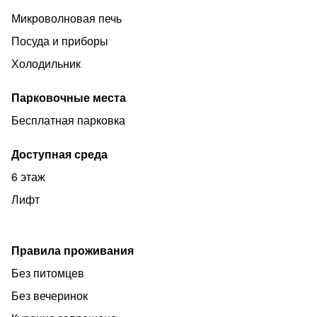
- вентилятор
Микроволновая печь
-шкаф для одежды
Посуда и приборы
-холодильник, стиральная машина, микроволновая
Холодильник
печь
-ВОДОНАГРЕВАТЕЛЬ
Парковочные места
- телевизор,кабельное ТВ
Бесплатная парковка
- бесплатный WI-FI
Доступная среда
-электроплита
6 этаж
-посуда и столовые приборы
Лифт
-утюг, гладильная доска
-постельное белье и полотенца
Правила проживания
-туалетные принадлежности
Без питомцев
Расчётный чac (зaезд с 14 ч, выезд дo 12ч)
Без вечеринок
-Все фото реальные