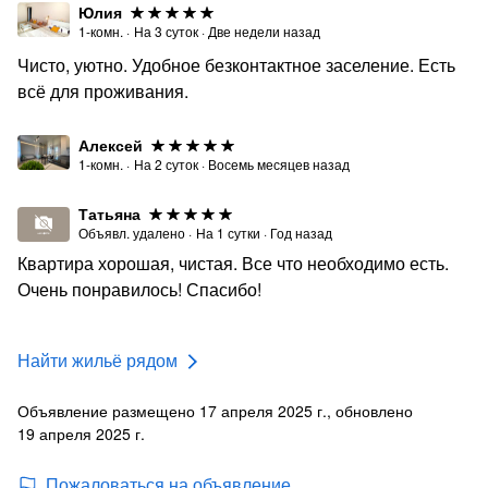
Юлия
1-комн.
·
На
3
суток
·
Две недели назад
Чисто, уютно. Удобное безконтактное заселение. Есть
всё для проживания.
Алексей
1-комн.
·
На
2
суток
·
Восемь месяцев назад
Татьяна
Объявл. удалено
·
На
1
сутки
·
Год назад
Квартира хорошая, чистая. Все что необходимо есть.
Очень понравилось! Спасибо!
Найти жильё рядом
Объявление размещено 17 апреля 2025 г., обновлено
19 апреля 2025 г.
Пожаловаться на объявление