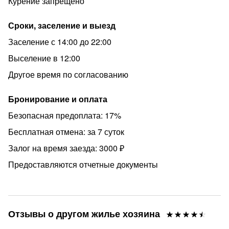
Курение запрещено
У нас в квартире не курят
не устраивают гуляния и вечеринки! ( Мы уважаем
Сроки, заселение и выезд
соседей)
Заселение с 14:00 до 22:00
не заселяются с животными
Выселение в 12:00
заезжают гости старше 23лет
Другое время по согласованию
Время заезда и выезда обсуждается индивидуально.
Для заезда необходим документ, удостоверяющий
Бронирование и оплата
личность.
Безопасная предоплата: 17%
Возвратный ЗАЛОГ за имущество - 3000
Бесплатная отмена: за 7 суток
руб(возращается при соблюдении правил проживания
)
Залог на время заезда: 3000 ₽
Дополнительный комплект белья-200 руб.
Предоставляются отчетные документы
❗У вас есть свободная квартира? Вы хотите увеличить
свой капитал ? Хотите иметь постоянный пассивный
доход? Пишите мне! Я знаю как Вам помочь!
Отзывы о другом жилье хозяина