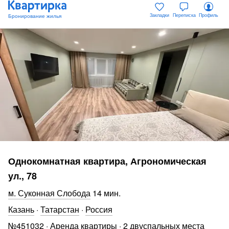
Закладки
Переписка
Профиль
Однокомнатная квартира, Агрономическая
ул., 78
Суконная Слобода
14 мин
.
Казань
·
Татарстан
·
Россия
№
451032
·
Аренда квартиры
·
2 двуспальных места