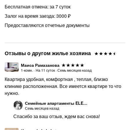
⭐бесплатный Гайд о том, куда пойти с детьми в СПБ
Бесплатная отмена: за 7 суток
(места, афиша событий, парки)
Залог на время заезда: 3000 ₽
ИНФРАСТРУКТУРА:
Предоставляются отчетные документы
️Станция метро "Пионерская" и "Удельная"— 15 мин
пешком от квартиры.
️Напротив дома: федеральный медицинский центр
Отзывы о другом жилье хозяина
им.Алмазова, Перинатальный Центр и Детский
неврологический центр Доктрина («Прогноз»)
Маиса Рамазанова
1-комн.
·
На
11
суток
·
Семь месяцев назад
️ 5 мин пешком: Торгово-развлекательные центры,
кинотеатры, продуктовые гипермаркеты, кафе, аптеки
Квартира удобная, комфортная , теплая, близко
клинике расположенная. Все имеется квартире то что
️Для прогулок: Удельный парк
нужно.
‍‍‍ ПРИЕЗЖАЙТЕ В ГОСТИ! БУДЕМ РАДЫ ВАС
Семейные апартаменты ELENAHOTEL
РАЗМЕСТИТЬ!
Семь месяцев назад
Спасибо за ваш отзыв, ждем вас снова!