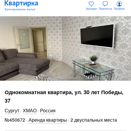
Закладки
Переписка
Профиль
Однокомнатная квартира, ул. 30 лет Победы,
37
Сургут
·
ХМАО
·
Россия
№
450672
·
Аренда квартиры
·
2 двуспальных места