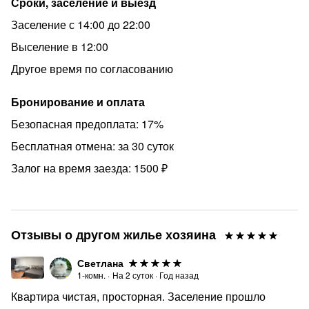
Сроки, заселение и выезд
Заселение с 14:00 до 22:00
Предоставляем
Выселение в 12:00
Постельное белье, полотенце, средство личной
Другое время по согласованию
гигиены, фен, утюг с гладильной доской и сушилкой.
Бронирование и оплата
Для Вашего удобства предусмотрено
Безопасная предоплата: 17%
БЕСКОНТАКТНОЕ заселение, что позволит заселиться
Бесплатная отмена: за 30 суток
в любое время суток самостоятельно.
Залог на время заезда: 1500 ₽
Стоимость аренды может меняться в зависимости от
времени заселения, продолжительности проживания и
количества гостей.
Отзывы о другом жилье хозяина
⛔️Квартира не сдаётся для проведения мероприятий,
Светлана
шумных посиделок, лицам без паспорта и моложе 23
1-комн.
·
На
2
суток
·
Год назад
лет.
Квартира чистая, просторная. Заселение прошло