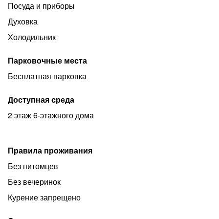
Посуда и приборы
При заезде необходимо внести возвратный залог в
Духовка
размере 1500рублей, который возвращается при
Холодильник
условии соблюдения правил проживания в день
выезда.
Парковочные места
Бесплатная парковка
Размещение с животными по согласованию, доплата
1000 рублей
Доступная среда
2 этаж 6-этажного дома
Если вы младше 18 лет, то мы не сможем разместить
вас.
Правила проживания
Без питомцев
Фото паспорта при заселении обязательно
Без вечеринок
Курение запрещено
Оплата возможна наличными, онлайн переводом,
организациям выставляем счета на оплату.